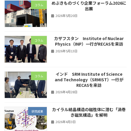
めぶきものづくり企業フォーラム2026に
コラム
出展
2026年5月20日
カザフスタン Institute of Nuclear
コラム
Physics（INP）一行がRECASを来訪
2026年5月13日
インド SRM Institute of Science
コラム
and Technology（SRMIST）一行が
RECASを来訪
2026年4月28日
カイラル結晶構造の磁性体に潜む「渦巻
研究成果
き磁気構造」を解明
2026年4月3日